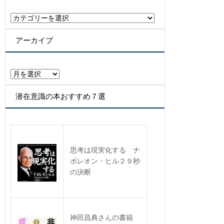
カ
テ
ゴ
アーカイブ
リ
ー
ア
ー
カ
潜在意識の本おすすめ７選
イ
ブ
思考は現実化する ナ
ポレオン・ヒル２９秒
の決断
神田昌典さんの書籍