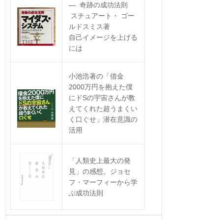
― 奇跡の成功法則
スチュアート・ ゴー
ルドスミス著
自己イメージを上げる
には
小池浩著の「借金
2000万円を抱えた僕
にドSの宇宙さんが教
えてくれた超うまくい
く口ぐせ」潜在意識の
活用
「人類史上最大の発
見」の感想。ジョセ
フ・マーフィーから学
ぶ成功法則