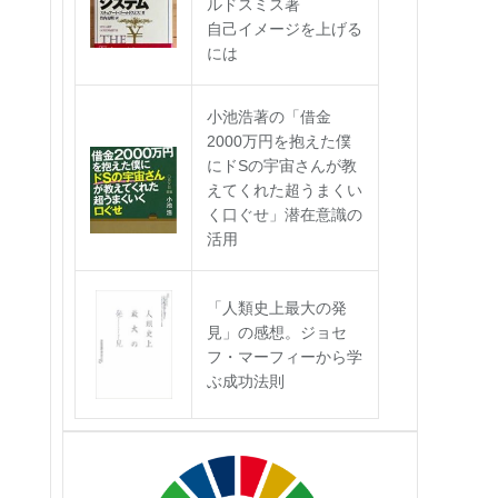
ルドスミス著
自己イメージを上げる
には
小池浩著の「借金
2000万円を抱えた僕
にドSの宇宙さんが教
えてくれた超うまくい
く口ぐせ」潜在意識の
活用
「人類史上最大の発
見」の感想。ジョセ
フ・マーフィーから学
ぶ成功法則