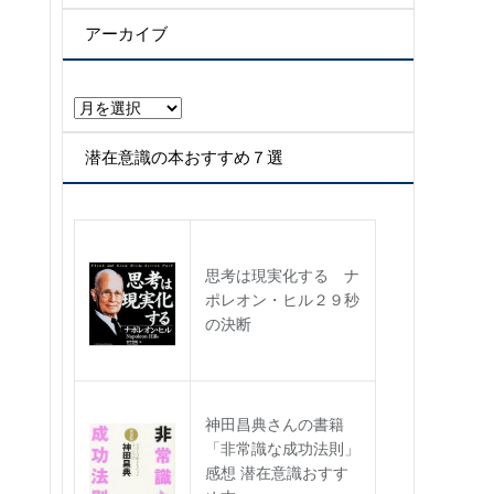
テ
ゴ
アーカイブ
リ
ー
ア
ー
カ
潜在意識の本おすすめ７選
イ
ブ
思考は現実化する ナ
ポレオン・ヒル２９秒
の決断
神田昌典さんの書籍
「非常識な成功法則」
感想 潜在意識おすす