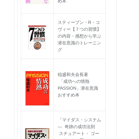
め本
スティーブン・R・コ
ヴィー【７つの習慣】
の内容・感想から学ぶ
潜在意識のトレーニン
グ
稲盛和夫会長著
「成功への情熱
PASSION」潜在意識
おすすめ本
「マイダス・システム
― 奇跡の成功法則
スチュアート・ ゴー