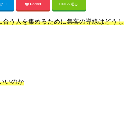
てぶ
1
Pocket
LINEへ送る
に合う人を集めるために集客の導線はどうし
、
いいのか