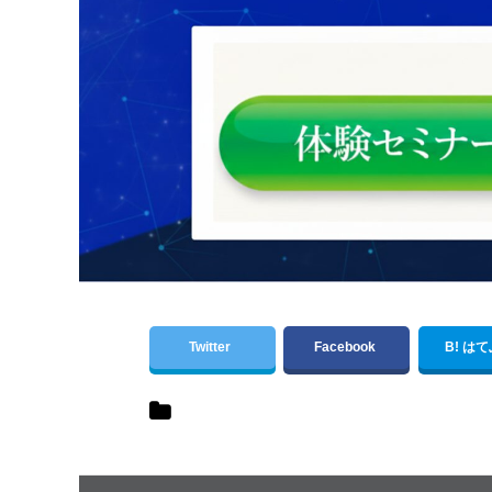
Twitter
Facebook
B! は