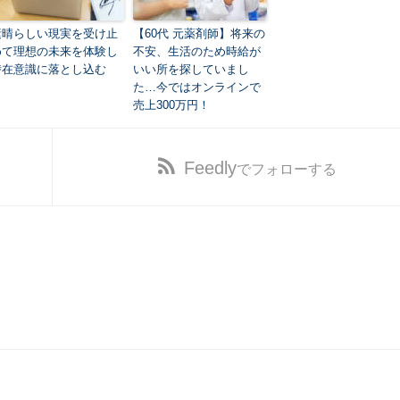
素晴らしい現実を受け止
【60代 元薬剤師】将来の
めて理想の未来を体験し
不安、生活のため時給が
潜在意識に落とし込む
いい所を探していまし
た…今ではオンラインで
売上300万円！
Feedly
でフォローする