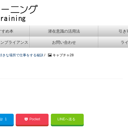
すすめ本
潜在意識の活用法
引き
コンプライアンス
お問い合わせ
ラ
好きな場所で仕事をする秘訣
/
キャプチャ28
てぶ
1
Pocket
LINEへ送る