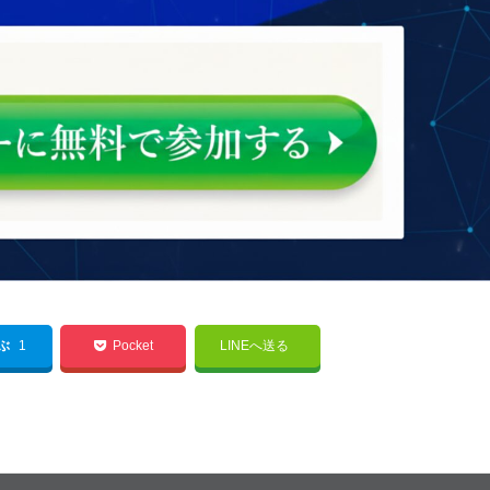
てぶ
1
Pocket
LINEへ送る