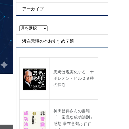
テ
ゴ
アーカイブ
リ
ー
ア
ー
カ
潜在意識の本おすすめ７選
イ
ブ
思考は現実化する ナ
ポレオン・ヒル２９秒
の決断
神田昌典さんの書籍
「非常識な成功法則」
感想 潜在意識おすす