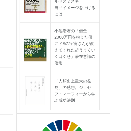
ルドスミス著
自己イメージを上げる
には
小池浩著の「借金
2000万円を抱えた僕
にドSの宇宙さんが教
えてくれた超うまくい
く口ぐせ」潜在意識の
活用
「人類史上最大の発
見」の感想。ジョセ
フ・マーフィーから学
ぶ成功法則