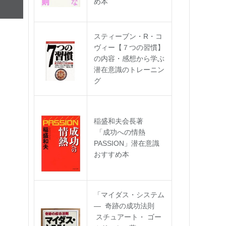
め本
スティーブン・R・コ
ヴィー【７つの習慣】
の内容・感想から学ぶ
潜在意識のトレーニン
グ
稲盛和夫会長著
「成功への情熱
PASSION」潜在意識
おすすめ本
「マイダス・システム
― 奇跡の成功法則
スチュアート・ ゴー