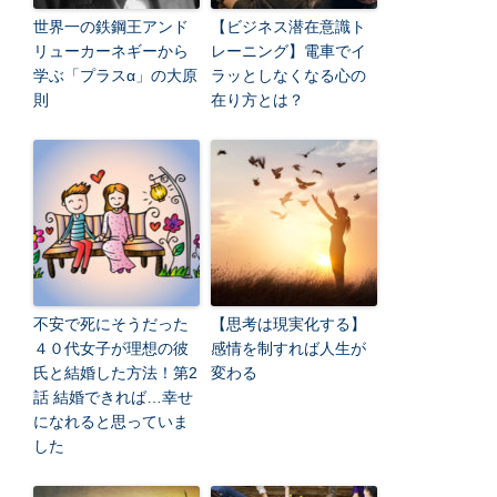
世界一の鉄鋼王アンド
【ビジネス潜在意識ト
リューカーネギーから
レーニング】電車でイ
学ぶ「プラスα」の大原
ラッとしなくなる心の
則
在り方とは？
不安で死にそうだった
【思考は現実化する】
４０代女子が理想の彼
感情を制すれば人生が
氏と結婚した方法！第2
変わる
話 結婚できれば…幸せ
になれると思っていま
した