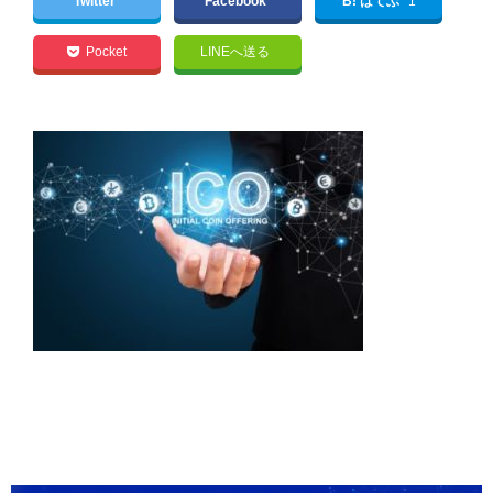
Twitter
Facebook
B! はてぶ
1
Pocket
LINEへ送る