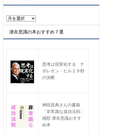
リ
ー
ア
ー
カ
潜在意識の本おすすめ７選
イ
ブ
思考は現実化する ナ
ポレオン・ヒル２９秒
の決断
神田昌典さんの書籍
「非常識な成功法則」
感想 潜在意識おすす
め本