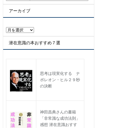
テ
ゴ
アーカイブ
リ
ー
ア
ー
カ
潜在意識の本おすすめ７選
イ
ブ
思考は現実化する ナ
ポレオン・ヒル２９秒
の決断
神田昌典さんの書籍
「非常識な成功法則」
感想 潜在意識おすす