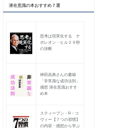
カ
潜在意識の本おすすめ７選
イ
ブ
思考は現実化する ナ
ポレオン・ヒル２９秒
の決断
神田昌典さんの書籍
「非常識な成功法則」
感想 潜在意識おすす
め本
スティーブン・R・コ
ヴィー【７つの習慣】
の内容・感想から学ぶ