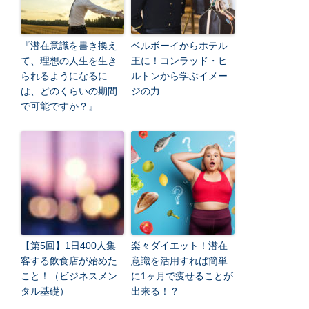
『潜在意識を書き換え
ベルボーイからホテル
て、理想の人生を生き
王に！コンラッド・ヒ
られるようになるに
ルトンから学ぶイメー
は、どのくらいの期間
ジの力
で可能ですか？』
【第5回】1日400人集
楽々ダイエット！潜在
客する飲食店が始めた
意識を活用すれば簡単
こと！（ビジネスメン
に1ヶ月で痩せることが
タル基礎）
出来る！？