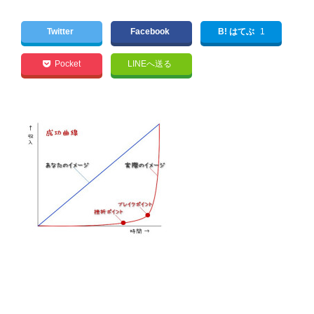
Twitter
Facebook
B! はてぶ
1
Pocket
LINEへ送る