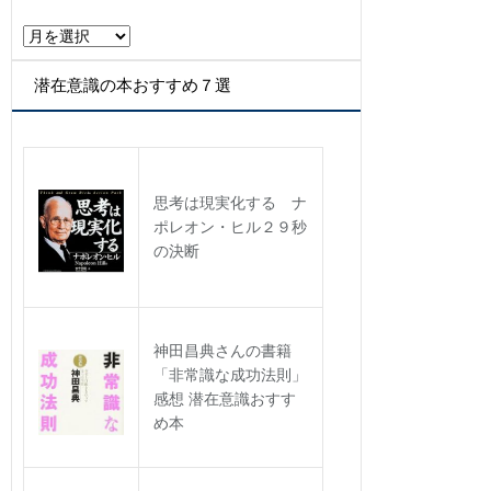
ー
ア
ー
カ
潜在意識の本おすすめ７選
イ
ブ
思考は現実化する ナ
ポレオン・ヒル２９秒
の決断
神田昌典さんの書籍
「非常識な成功法則」
感想 潜在意識おすす
め本