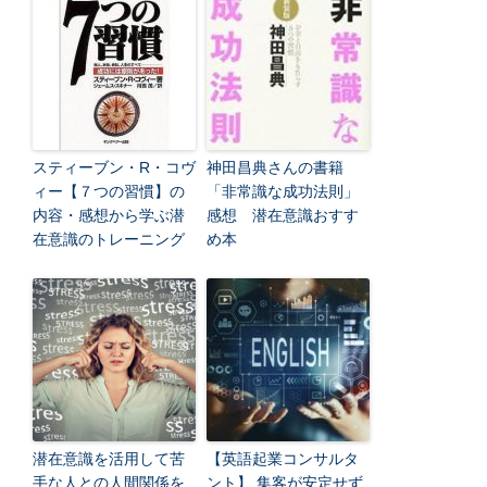
スティーブン・R・コヴ
神田昌典さんの書籍
ィー【７つの習慣】の
「非常識な成功法則」
内容・感想から学ぶ潜
感想 潜在意識おすす
在意識のトレーニング
め本
潜在意識を活用して苦
【英語起業コンサルタ
手な人との人間関係を
ント】 集客が安定せず