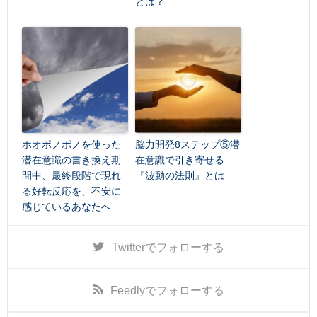
とは？
ホオポノポノを使った
脳力開発8ステップ⑤潜
潜在意識の書き換え期
在意識で引き寄せる
間中、最終段階で現れ
『波動の法則』とは
る好転反応を、不安に
感じているあなたへ
Twitter
でフォローする
Feedly
でフォローする