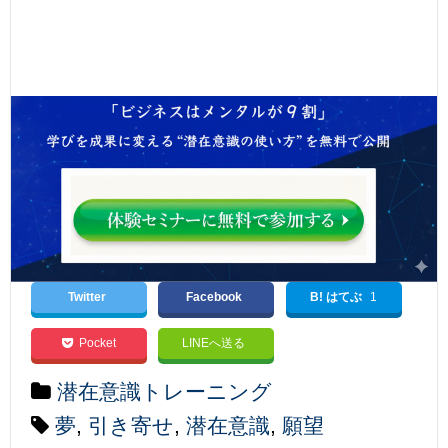
Twitter
Facebook
B! はてぶ
1
Pocket
LINEへ送る
潜在意識トレーニング
夢
,
引き寄せ
,
潜在意識
,
願望