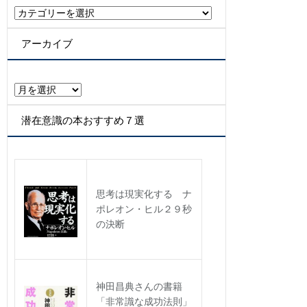
カ
テ
ゴ
アーカイブ
リ
ー
ア
ー
カ
潜在意識の本おすすめ７選
イ
ブ
思考は現実化する ナ
ポレオン・ヒル２９秒
の決断
神田昌典さんの書籍
「非常識な成功法則」