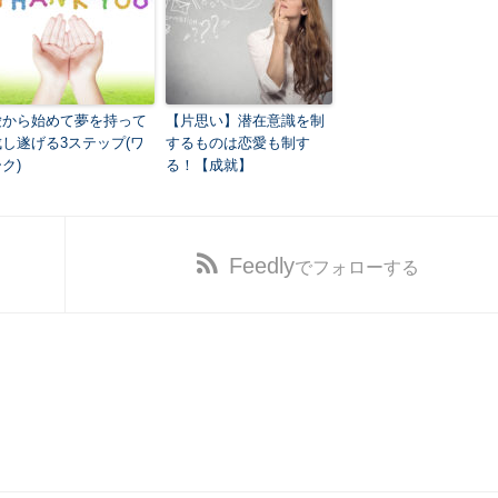
愛から始めて夢を持って
【片思い】潜在意識を制
成し遂げる3ステップ(ワ
するものは恋愛も制す
ク)
る！【成就】
Feedly
でフォローする