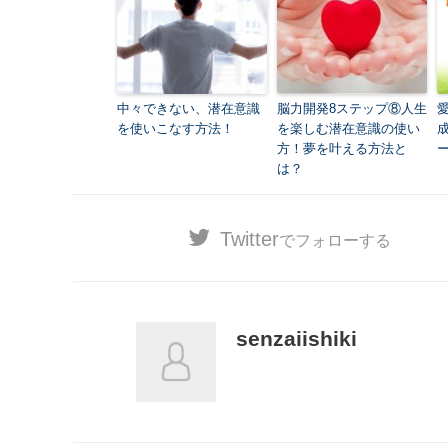
中々できない、潜在意識
脳力開発8ステップ⑧人生
を使いこなす方法！
を楽しむ潜在意識の使い
方！夢を叶える方法と
ー
は？
Twitter
でフォローする
senzaiishiki