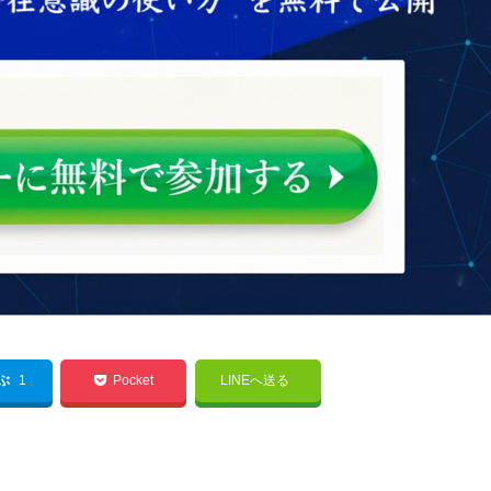
てぶ
1
Pocket
LINEへ送る