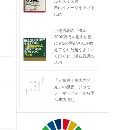
ルドスミス著
自己イメージを上げる
には
小池浩著の「借金
2000万円を抱えた僕
にドSの宇宙さんが教
えてくれた超うまくい
く口ぐせ」潜在意識の
活用
「人類史上最大の発
見」の感想。ジョセ
フ・マーフィーから学
ぶ成功法則