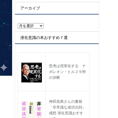
テ
ゴ
アーカイブ
リ
ー
ア
ー
カ
潜在意識の本おすすめ７選
イ
ブ
思考は現実化する ナ
ポレオン・ヒル２９秒
の決断
神田昌典さんの書籍
「非常識な成功法則」
感想 潜在意識おすす