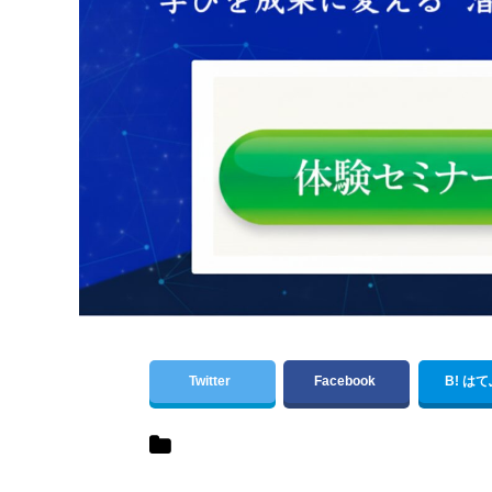
Twitter
Facebook
B! は