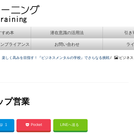
すすめ本
潜在意識の活用法
引き
コンプライアンス
お問い合わせ
ラ
ワ」楽しく高みを目指す！『ビジネスメンタルの学校』でさらなる挑戦
/
ビジネス
ップ営業
てぶ
1
Pocket
LINEへ送る