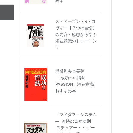
め本
スティーブン・R・コ
ヴィー【７つの習慣】
の内容・感想から学ぶ
潜在意識のトレーニン
グ
稲盛和夫会長著
「成功への情熱
PASSION」潜在意識
おすすめ本
「マイダス・システム
― 奇跡の成功法則
スチュアート・ ゴー