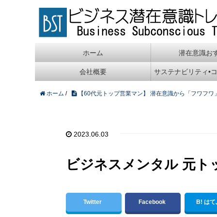
ホーム
潜在意識お
会社概要
サステナビリティ•
ホーム
/
【60代元トップ営業マン】 潜在意識から「フワフ
2023.06.03
ビジネスメンタル 元ト
Twitter
Facebook
B! は