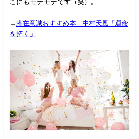
こにもモテモテです（笑）。
→
潜在意識おすすめ本 中村天風「運命
を拓く」