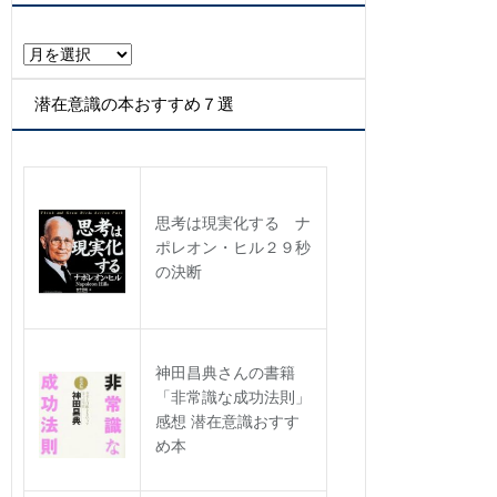
リ
ー
ア
ー
カ
潜在意識の本おすすめ７選
イ
ブ
思考は現実化する ナ
ポレオン・ヒル２９秒
の決断
神田昌典さんの書籍
「非常識な成功法則」
感想 潜在意識おすす
め本