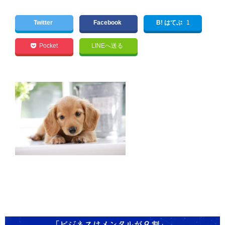
Twitter
Facebook
B! はてぶ
1
Pocket
LINEへ送る