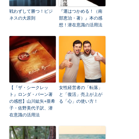
戦わずして勝つ！ビジ
『運はつかめる！（南
ネスの大原則
部恵治・著）』本の感
想！潜在意識の活用法
【『ザ・シークレッ
女性経営者の「転落」
ト』ロンダ・バーン著
と「復活」売上が上が
の感想】山川紘矢+亜希
る「心」の使い方！
子・佐野美代子訳、潜
在意識の活用法