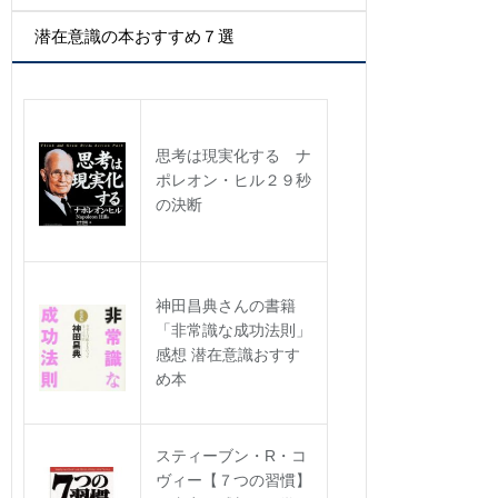
ー
カ
潜在意識の本おすすめ７選
イ
ブ
思考は現実化する ナ
ポレオン・ヒル２９秒
の決断
神田昌典さんの書籍
「非常識な成功法則」
感想 潜在意識おすす
め本
スティーブン・R・コ
ヴィー【７つの習慣】