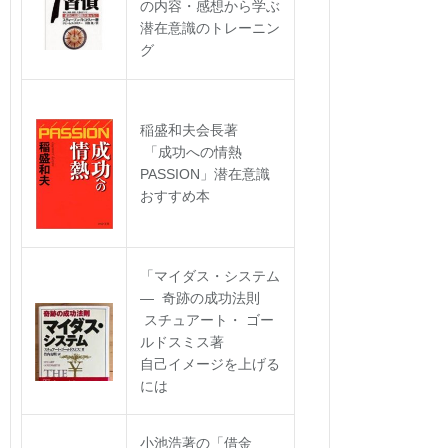
の内容・感想から学ぶ
潜在意識のトレーニン
グ
稲盛和夫会長著
「成功への情熱
PASSION」潜在意識
おすすめ本
「マイダス・システム
― 奇跡の成功法則
スチュアート・ ゴー
ルドスミス著
自己イメージを上げる
には
小池浩著の「借金