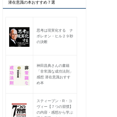
カ
潜在意識の本おすすめ７選
イ
ブ
思考は現実化する ナ
ポレオン・ヒル２９秒
の決断
神田昌典さんの書籍
「非常識な成功法則」
感想 潜在意識おすす
め本
スティーブン・R・コ
ヴィー【７つの習慣】
の内容・感想から学ぶ