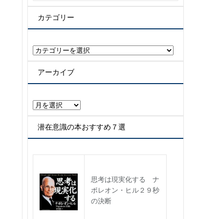
カテゴリー
カ
テ
ゴ
アーカイブ
リ
ー
ア
ー
カ
潜在意識の本おすすめ７選
イ
ブ
思考は現実化する ナ
ポレオン・ヒル２９秒
の決断