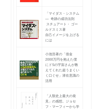
「マイダス・システム
― 奇跡の成功法則
スチュアート・ ゴー
ルドスミス著
自己イメージを上げる
には
小池浩著の「借金
2000万円を抱えた僕
にドSの宇宙さんが教
えてくれた超うまくい
く口ぐせ」潜在意識の
活用
「人類史上最大の発
見」の感想。ジョセ
フ・マーフィーから学