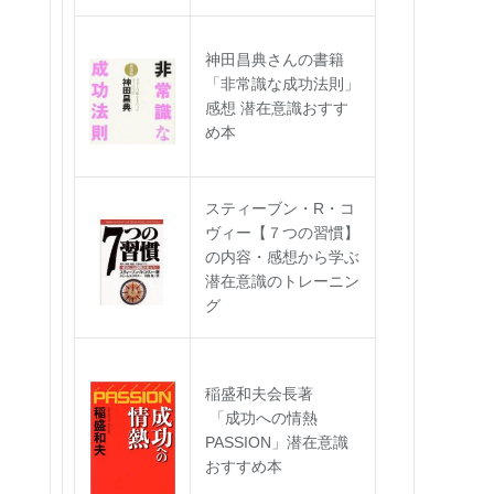
神田昌典さんの書籍
「非常識な成功法則」
感想 潜在意識おすす
め本
スティーブン・R・コ
ヴィー【７つの習慣】
の内容・感想から学ぶ
潜在意識のトレーニン
グ
稲盛和夫会長著
「成功への情熱
PASSION」潜在意識
おすすめ本