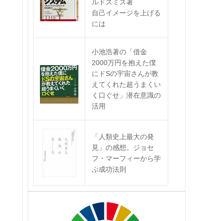
ルドスミス著
自己イメージを上げる
には
小池浩著の「借金
2000万円を抱えた僕
にドSの宇宙さんが教
えてくれた超うまくい
く口ぐせ」潜在意識の
活用
「人類史上最大の発
見」の感想。ジョセ
フ・マーフィーから学
ぶ成功法則