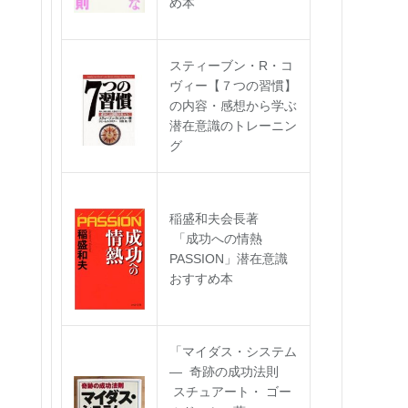
め本
スティーブン・R・コ
ヴィー【７つの習慣】
の内容・感想から学ぶ
潜在意識のトレーニン
グ
稲盛和夫会長著
「成功への情熱
PASSION」潜在意識
おすすめ本
「マイダス・システム
― 奇跡の成功法則
スチュアート・ ゴー