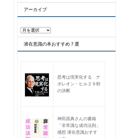
テ
ゴ
アーカイブ
リ
ー
ア
ー
カ
潜在意識の本おすすめ７選
イ
ブ
思考は現実化する ナ
ポレオン・ヒル２９秒
の決断
神田昌典さんの書籍
「非常識な成功法則」
感想 潜在意識おすす