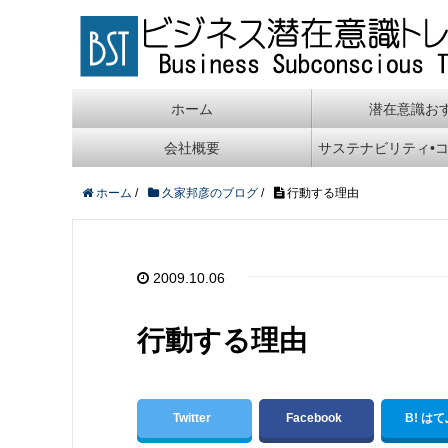
ホーム
潜在意識お
会社概要
サステナビリティ•
ホーム
/
久家邦彦のブログ
/
行動する理由
2009.10.06
行動する理由
Twitter
Facebook
B! は