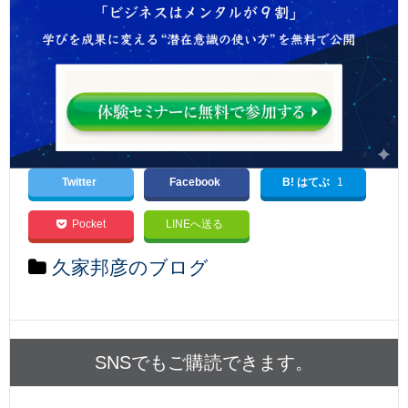
Twitter
Facebook
B! はてぶ
1
Pocket
LINEへ送る
久家邦彦のブログ
SNSでもご購読できます。