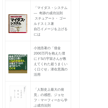
「マイダス・システム
― 奇跡の成功法則
スチュアート・ ゴー
ルドスミス著
自己イメージを上げる
には
小池浩著の「借金
2000万円を抱えた僕
にドSの宇宙さんが教
えてくれた超うまくい
く口ぐせ」潜在意識の
活用
「人類史上最大の発
見」の感想。ジョセ
フ・マーフィーから学
ぶ成功法則