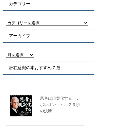
カテゴリー
カ
テ
ゴ
アーカイブ
リ
ー
ア
ー
カ
潜在意識の本おすすめ７選
イ
ブ
思考は現実化する ナ
ポレオン・ヒル２９秒
の決断