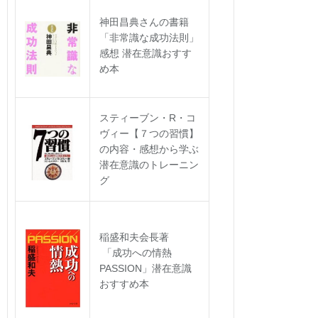
神田昌典さんの書籍
「非常識な成功法則」
感想 潜在意識おすす
め本
スティーブン・R・コ
ヴィー【７つの習慣】
の内容・感想から学ぶ
潜在意識のトレーニン
グ
稲盛和夫会長著
「成功への情熱
PASSION」潜在意識
おすすめ本