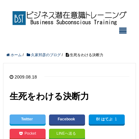
ホーム
/
久家邦彦のブログ
/
生死をわける決断力
2009.08.18
生死をわける決断力
Twitter
Facebook
B! はてぶ
1
Pocket
LINEへ送る