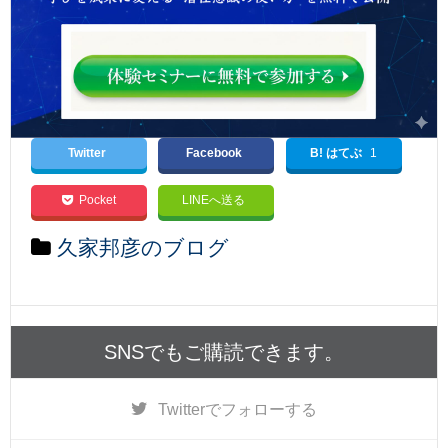
Twitter
Facebook
B! はてぶ
1
Pocket
LINEへ送る
久家邦彦のブログ
SNSでもご購読できます。
Twitter
でフォローする