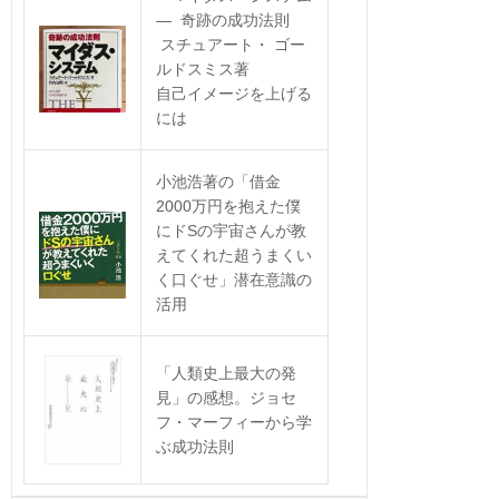
― 奇跡の成功法則
スチュアート・ ゴー
ルドスミス著
自己イメージを上げる
には
小池浩著の「借金
2000万円を抱えた僕
にドSの宇宙さんが教
えてくれた超うまくい
く口ぐせ」潜在意識の
活用
「人類史上最大の発
見」の感想。ジョセ
フ・マーフィーから学
ぶ成功法則