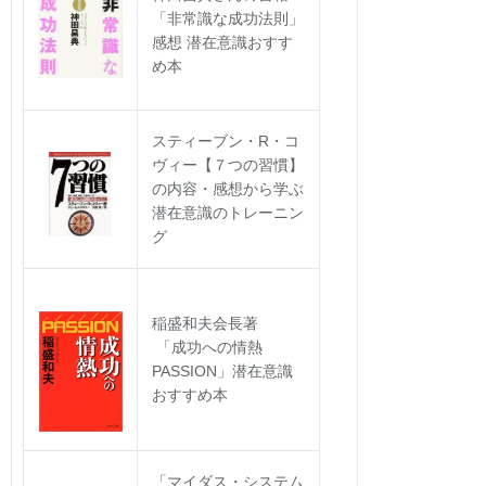
「非常識な成功法則」
感想 潜在意識おすす
め本
スティーブン・R・コ
ヴィー【７つの習慣】
の内容・感想から学ぶ
潜在意識のトレーニン
グ
稲盛和夫会長著
「成功への情熱
PASSION」潜在意識
おすすめ本
「マイダス・システム