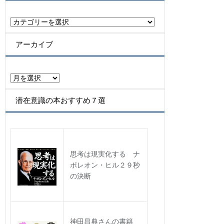
カ
テ
ゴ
アーカイブ
リ
ー
ア
ー
カ
潜在意識の本おすすめ７選
イ
ブ
思考は現実化する ナ
ポレオン・ヒル２９秒
の決断
神田昌典さんの書籍