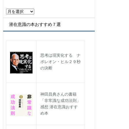
ー
ア
ー
カ
潜在意識の本おすすめ７選
イ
ブ
思考は現実化する ナ
ポレオン・ヒル２９秒
の決断
神田昌典さんの書籍
「非常識な成功法則」
感想 潜在意識おすす
め本