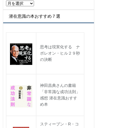
ア
ー
カ
潜在意識の本おすすめ７選
イ
ブ
思考は現実化する ナ
ポレオン・ヒル２９秒
の決断
神田昌典さんの書籍
「非常識な成功法則」
感想 潜在意識おすす
め本
スティーブン・R・コ