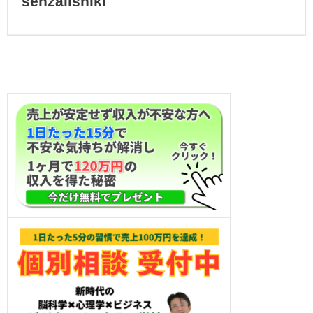
senzaiishiki