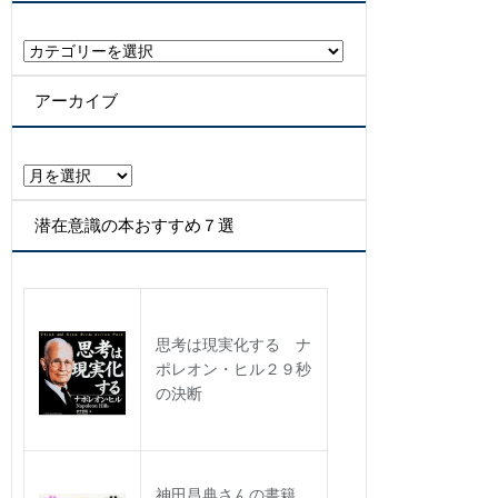
カ
テ
ゴ
アーカイブ
リ
ー
ア
ー
カ
潜在意識の本おすすめ７選
イ
ブ
思考は現実化する ナ
ポレオン・ヒル２９秒
の決断
神田昌典さんの書籍