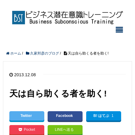
ホーム
/
久家邦彦のブログ
/
天は自ら助くる者を助く!
2013.12.08
天は自ら助くる者を助く!
Twitter
Facebook
B! はてぶ
1
Pocket
LINEへ送る