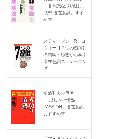
「非常識な成功法則」
感想 潜在意識おすす
め本
スティーブン・R・コ
ヴィー【７つの習慣】
の内容・感想から学ぶ
潜在意識のトレーニン
グ
稲盛和夫会長著
「成功への情熱
PASSION」潜在意識
おすすめ本
「マイダス・システム