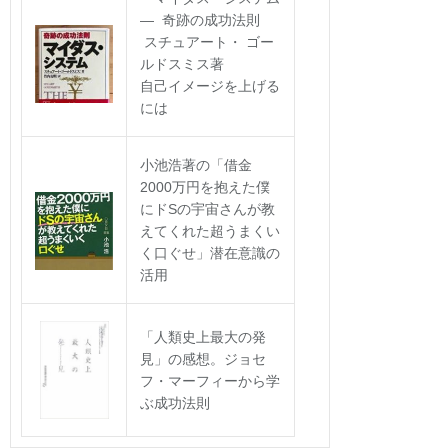
― 奇跡の成功法則
スチュアート・ ゴー
ルドスミス著
自己イメージを上げる
には
小池浩著の「借金
2000万円を抱えた僕
にドSの宇宙さんが教
えてくれた超うまくい
く口ぐせ」潜在意識の
活用
「人類史上最大の発
見」の感想。ジョセ
フ・マーフィーから学
ぶ成功法則