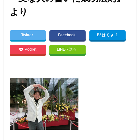
より
Twitter
Facebook
B! はてぶ
1
Pocket
LINEへ送る