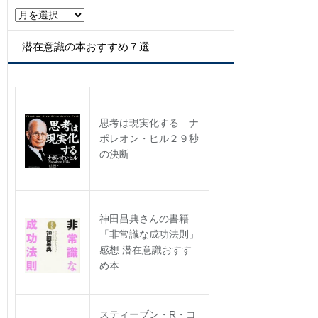
ア
ー
カ
潜在意識の本おすすめ７選
イ
ブ
思考は現実化する ナ
ポレオン・ヒル２９秒
の決断
神田昌典さんの書籍
「非常識な成功法則」
感想 潜在意識おすす
め本
スティーブン・R・コ