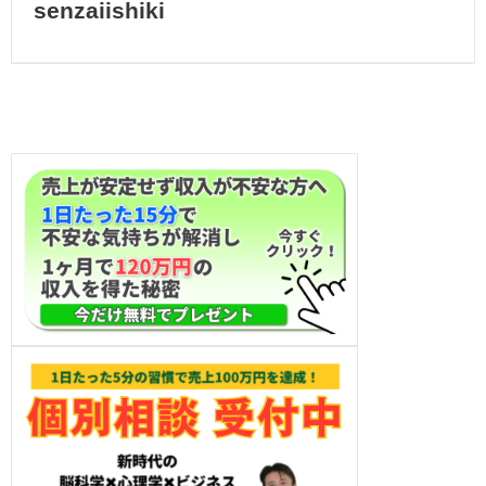
senzaiishiki