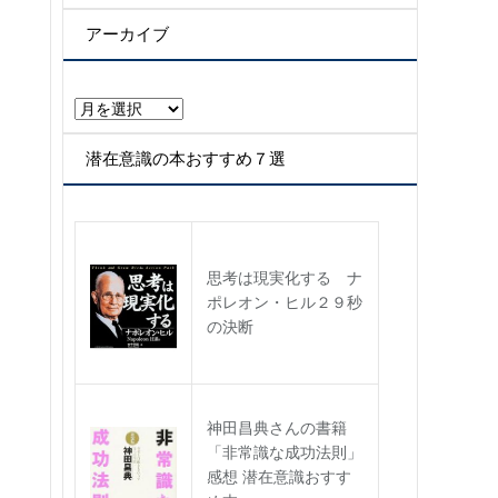
テ
ゴ
アーカイブ
リ
ー
ア
ー
カ
潜在意識の本おすすめ７選
イ
ブ
思考は現実化する ナ
ポレオン・ヒル２９秒
の決断
神田昌典さんの書籍
「非常識な成功法則」
感想 潜在意識おすす