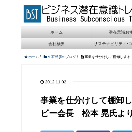
ホーム
潜在意識お
会社概要
サステナビリティ•
ホーム
/
久家邦彦のブログ
/
事業を仕分けして棚卸しする
2012.11.02
事業を仕分けして棚卸
ビー会長 松本 晃氏よ