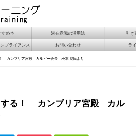
すすめ本
潜在意識の活用法
引き
コンプライアンス
お問い合わせ
ラ
！ カンブリア宮殿 カルビー会長 松本 晃氏より
しする！ カンブリア宮殿 カル
り