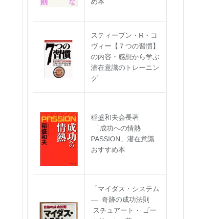
め本
スティーブン・R・コ
ヴィー【７つの習慣】
の内容・感想から学ぶ
潜在意識のトレーニン
グ
稲盛和夫会長著
「成功への情熱
PASSION」潜在意識
おすすめ本
「マイダス・システム
― 奇跡の成功法則
スチュアート・ ゴー