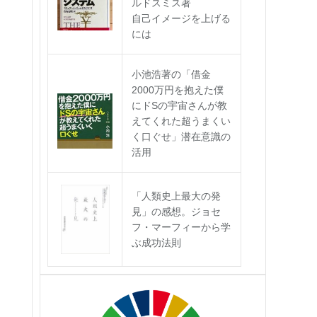
ルドスミス著
自己イメージを上げる
には
小池浩著の「借金
2000万円を抱えた僕
にドSの宇宙さんが教
えてくれた超うまくい
く口ぐせ」潜在意識の
活用
「人類史上最大の発
見」の感想。ジョセ
フ・マーフィーから学
ぶ成功法則