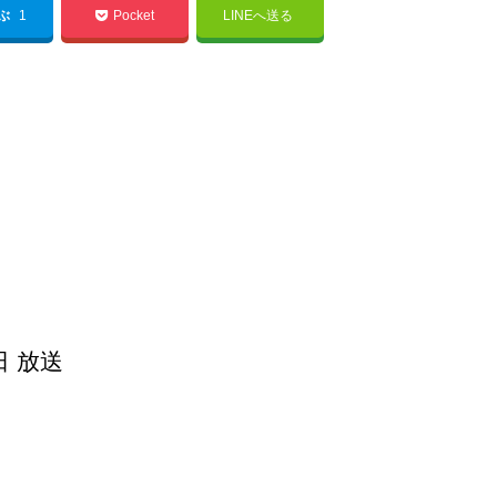
てぶ
1
Pocket
LINEへ送る
日 放送