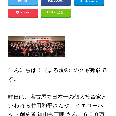
Twitter
Facebook
B! はてぶ
1
Pocket
LINEへ送る
こんにちは！（まる現®）の久家邦彦で
す。
昨日は、名古屋で日本一の個人投資家と
いわれる竹田和平さんや、イエローハ
ット創業者 鍵山秀三郎 さん、６００万