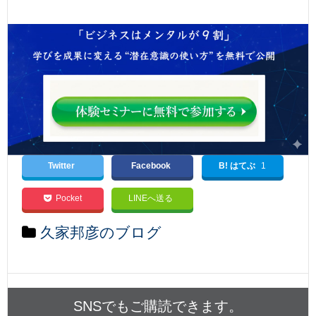
Twitter
Facebook
B! はてぶ
1
Pocket
LINEへ送る
久家邦彦のブログ
SNSでもご購読できます。