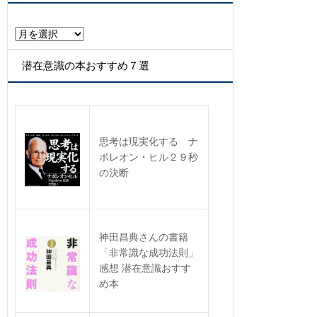
リ
ー
ア
ー
カ
潜在意識の本おすすめ７選
イ
ブ
思考は現実化する ナ
ポレオン・ヒル２９秒
の決断
神田昌典さんの書籍
「非常識な成功法則」
感想 潜在意識おすす
め本