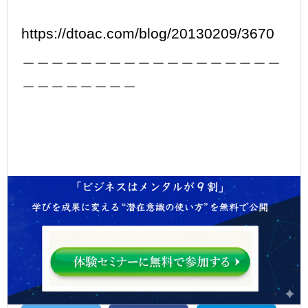
https://dtoac.com/blog/20130209/3670
＿＿＿＿＿＿＿＿＿＿＿＿＿＿＿＿＿＿
＿＿＿＿＿＿＿＿