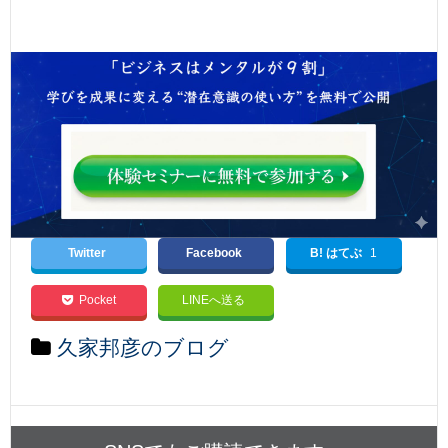
Twitter
Facebook
B! はてぶ
1
Pocket
LINEへ送る
久家邦彦のブログ