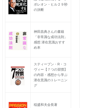
ポレオン・ヒル２９秒
の決断
神田昌典さんの書籍
「非常識な成功法則」
感想 潜在意識おすす
め本
スティーブン・R・コ
ヴィー【７つの習慣】
の内容・感想から学ぶ
潜在意識のトレーニン
グ
稲盛和夫会長著