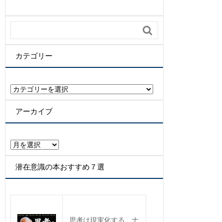

カテゴリー
カ
テ
ゴ
アーカイブ
リ
ー
ア
ー
カ
潜在意識の本おすすめ７選
イ
ブ
思考は現実化する ナ