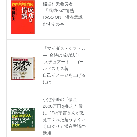
稲盛和夫会長著
「成功への情熱
PASSION」潜在意識
おすすめ本
「マイダス・システム
― 奇跡の成功法則
スチュアート・ ゴー
ルドスミス著
自己イメージを上げる
には
小池浩著の「借金
2000万円を抱えた僕
にドSの宇宙さんが教
えてくれた超うまくい
く口ぐせ」潜在意識の
活用