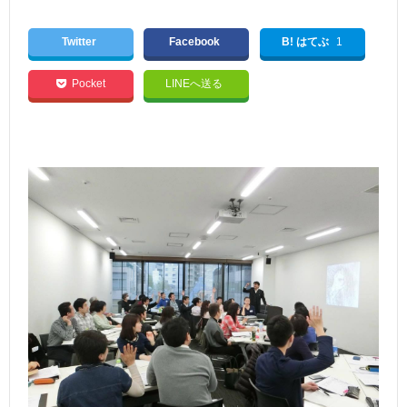
Twitter
Facebook
B! はてぶ
1
Pocket
LINEへ送る