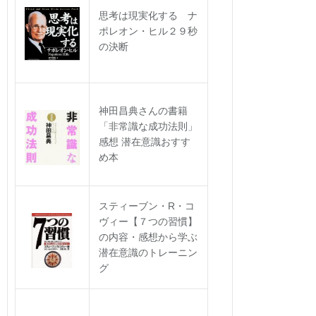
思考は現実化する ナ
ポレオン・ヒル２９秒
の決断
神田昌典さんの書籍
「非常識な成功法則」
感想 潜在意識おすす
め本
スティーブン・R・コ
ヴィー【７つの習慣】
の内容・感想から学ぶ
潜在意識のトレーニン
グ