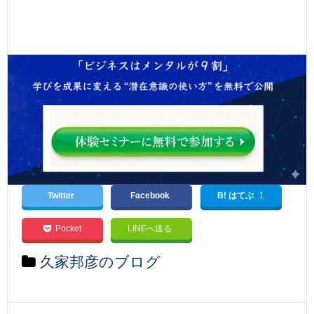
Twitter
Facebook
B! はてぶ
1
Pocket
LINEへ送る
久家邦彦のブログ